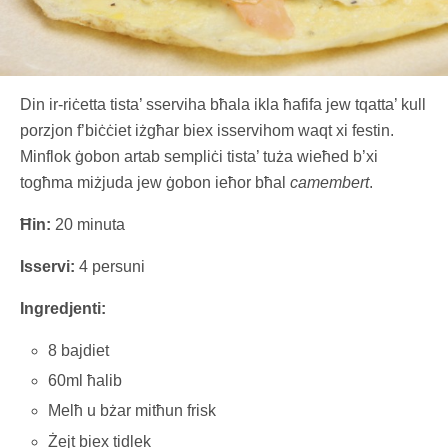
Din ir-riċetta tista’ sserviha bħala ikla ħafifa jew tqatta’ kull
porzjon f’biċċiet iżgħar biex isservihom waqt xi festin.
Minflok ġobon artab sempliċi tista’ tuża wieħed b’xi
togħma miżjuda jew ġobon ieħor bħal
camembert
.
Ħin:
20 minuta
Isservi:
4 persuni
Ingredjenti:
8 bajdiet
60ml ħalib
Melħ u bżar mitħun frisk
Żejt biex tidlek