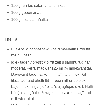
150 g listi tas-salamun affumikat
100 g ġobon artab
100 g insalata mħallta
Tħejjija:
Fi skutella ħabbat sew il-bajd mal-ħalib u żid ftit
melħ u bżar.
Idlek taġen
non-stick
bi ftit żejt u saħħnu fuq nar
moderat. Ferra’ madwar 125 ml (¼ mill-kwantità).
Dawwar it-taġen sakemm it-taħlita tinfirex. Kif
tibda tagħqad għolli ftit il-froġa mill-ġnub biex il-
bajd mhux misjur jidħol taħt u jagħqad ukoll. Ħalli
l-froġa ssir għal xi żewġ minuti sakemm tagħqad
mill-wiċċ ukoll.