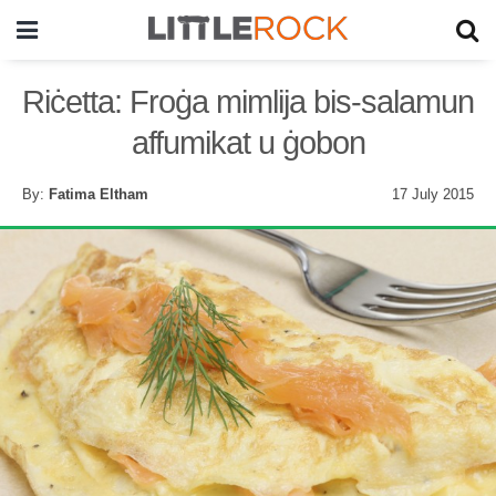
Riċetta: Froġa mimlija bis-salamun
affumikat u ġobon
By:
Fatima Eltham
17 July 2015