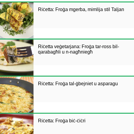
Riċetta: Froġa mgerba, mimlija stil Taljan
Riċetta veġetarjana: Froġa tar-ross bil-
qarabagħli u n-nagħniegħ
Riċetta: Froġa tal-ġbejniet u asparagu
Riċetta: Froġa biċ-ċiċri