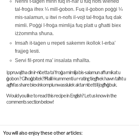
Neħħi t-taġen minn fuq in-nar u fuq nofs wieħed
tal-froġa ifrex ¼ mill-ġobon. Fuq il-ġobon poġġi ¼
mis-salamun, u itwi n-nofs il-vojt tal-froġa fuq dak
mimli. Poġġi l-froġa mimlija fuq platt u għatti biex
iżżommha sħuna.
Imsaħ it-taġen u rrepeti sakemm ikollok l-erba’
frajjeġ lesti.
Servi fil-pront ma’ insalata mħallta.
Ippruvajtha din ir-riċetta ta’ froġa mimlija bis-salamun affumikat u
ġobon ? Għoġbitek? Ħalli l-kummenti u r-rating tiegħek hawn taħt u
agħfas share biex inkomplu nwasslulek aktar riċetti li jogħġbuk.
Would you like to read this recipe in English? Let us know in the
comments section below!
You will also enjoy these other articles: