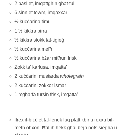
2 basliet, imqattgħin għat-tul
6 sinniet tewm, imqaxxar
½ kuċċarina timu
1 ½ kikkra birra
½ kikkra stokk tat-tiġieġ
½ kuċċarina melħ
½ kuċċarina bżar mitħun frisk
Zokk ta’ karfusa, imqatta’
2 kuċċarini mustarda
wholegrain
2 kuċċarini zokkor ismar
1 mgħarfa tursin frisk, imqatta’
Ifrex il-biċċiet tal-fenek fuq platt kbir u roxxu bil-
melħ oħxon. Ħallih hekk għal bejn nofs siegħa u