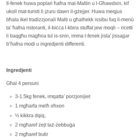
Il-fenek huwa poplari ħafna mal-Maltin u l-Għawdxin, kif
ukoll mat-turisti li jżuru dawn il-gżejjer. Huwa meqjus
bħala ikel tradizzjonali Malti u għalhekk issibu fuq il-menù
ta’ ħafna ristoranti, il-biċċa l-kbira stuffat jew moqli – riċetti
li baqgħu magħna tul is-snin, imma l-fenek jista’ jissajjar
b’ħafna modi u ingredjenti differenti.
Ingredjenti
Għal 4 persuni
3-1.5kg fenek, imqatta’ porzjonijiet
1 mgħarfa melħ oħxon
½ kikkra dqiq,
2 mgħaref żejt taż-żebbuġa
2 mgħaref butir