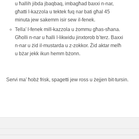
u ħallih jibda jbaqbaq, imbagħad baxxi n-nar,
għatti l-kazzola u tektek fuq nar bati għal 45
minuta jew sakemm isir sew il-fenek.
Tella’ l-fenek mill-kazzola u żommu għas-sħana.
Għolli n-nar u ħalli l-likwidu jinxtorob b’terz. Baxxi
n-nar u żid il-mustarda u z-zokkor. Żid aktar melħ
u bżar jekk ikun hemm bżonn.
Servi ma’ ħobż frisk, spagetti jew ross u żejjen bit-tursin.