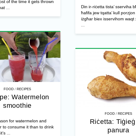
t of the time it gets thrown
Din ir-riċetta tista’ sserviha b
at ...
ħafifa jew tqatta’ kull porzjon 
iżgħar biex isservihom waqt x
...
/
FOOD
RECIPES
pe: Watermelon
smoothie
/
FOOD
RECIPES
Riċetta: Tiġieġ 
eason for watermelon and
r to consume it than to drink
panura
it’s ...