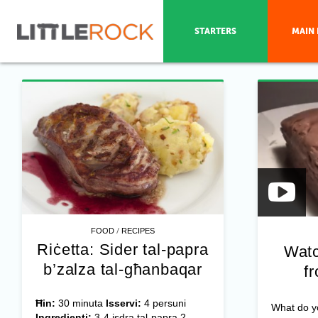
STARTERS
MAIN 
/
FOOD
RECIPES
Riċetta: Sider tal-papra
Watc
b’zalza tal-għanbaqar
f
Ħin:
30 minuta
Isservi:
4 persuni
What do yo
Ingredjenti:
3-4 isdra tal-papra 2