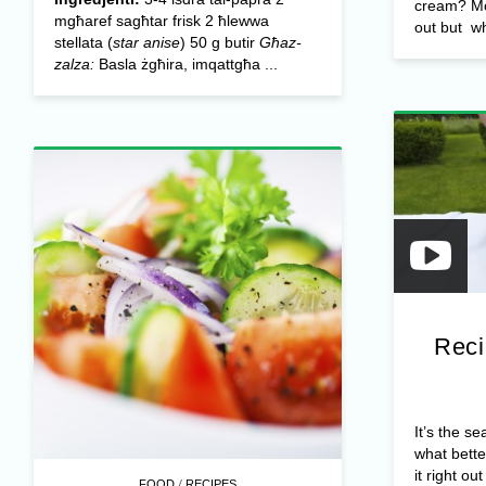
cream? Mos
mgħaref sagħtar frisk 2 ħlewwa
out but wh
stellata (
star anise
) 50 g butir
Għaz-
zalza:
Basla żgħira, imqattgħa ...
Reci
It’s the s
what bette
it right out 
/
FOOD
RECIPES