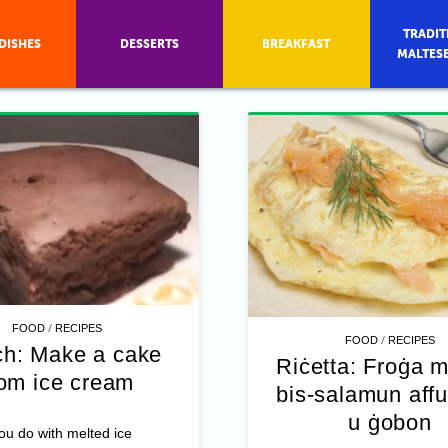
TRADIT
DISHES
DESSERTS
BREAKFAST
MALTES
/
FOOD
RECIPES
/
FOOD
RECIPES
h: Make a cake
Riċetta: Froġa m
rom ice cream
bis-salamun aff
u ġobon
u do with melted ice