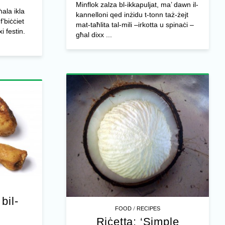
Minflok zalza bl-ikkapuljat, ma’ dawn il-
ħala ikla
kannelloni qed inżidu t-tonn taż-żejt
f’biċċiet
mat-taħlita tal-mili –irkotta u spinaċi –
i festin.
għal dixx ...
bil-
/
FOOD
RECIPES
Riċetta: ‘Simple