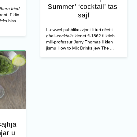
Summer’ ‘cocktail’ tas-
thern fried
sajf
ment. F’din
icks
biss
L-ewwel pubblikazzjoni li turi riċetti
għall-
cocktails
kienet fl-1862 fi ktieb
mill-professur Jerry Thomas li kien
jismu How to Mix Drinks jew The ...
ajfija
jar u