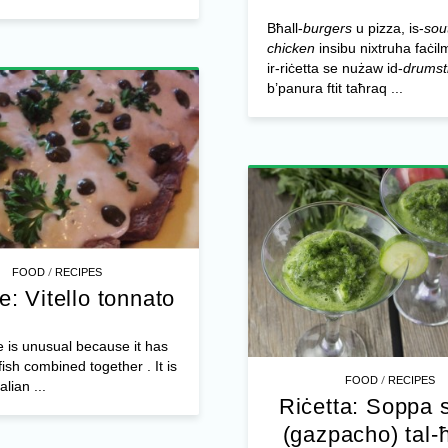
Bħall-
burgers
u pizza, is-
sou
chicken
insibu nixtruha faċil
ir-riċetta se nużaw id-
drumst
b’panura ftit taħraq ...
/
FOOD
RECIPES
e: Vitello tonnato
e is unusual because it has
ish combined together . It is
/
FOOD
RECIPES
alian ...
Riċetta: Soppa s
(gazpacho) tal-ħ