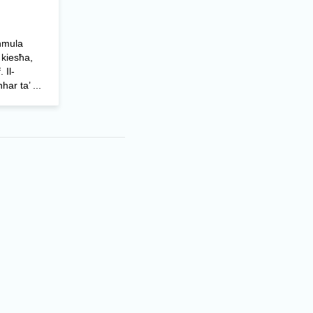
ħmula
 kiesħa,
 Il-
ar ta’ ...