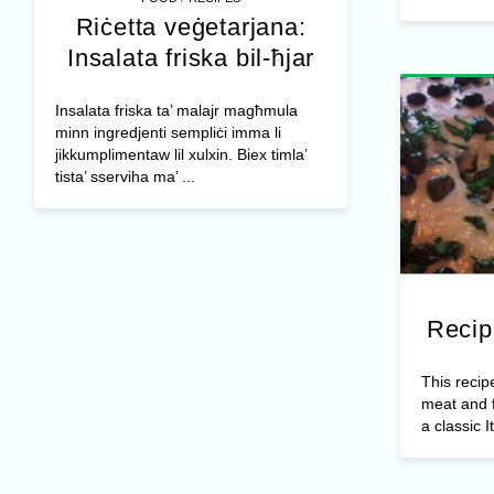
Riċetta veġetarjana:
Insalata friska bil-ħjar
Insalata friska ta’ malajr magħmula
minn ingredjenti sempliċi imma li
jikkumplimentaw lil xulxin. Biex timla’
tista’ sserviha ma’ ...
Recip
This recip
meat and f
a classic It