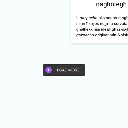
nagħniegħ
Il-
gazpacho
hija soppa mag
minn ħxejjex nejjin u servuta
għalhekk hija ideali għas-sajf.
gazpacho
oriġinat min-Nofsinh
LOAD MORE