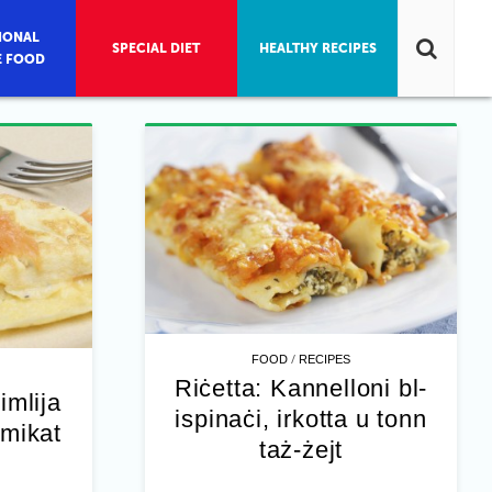
IONAL
SPECIAL DIET
HEALTHY RECIPES
E FOOD
/
FOOD
RECIPES
Riċetta: Kannelloni bl-
imlija
ispinaċi, irkotta u tonn
umikat
taż-żejt