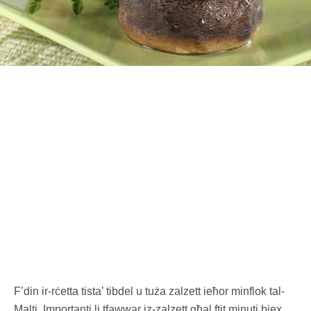
F’din ir-rċetta tista’ tibdel u tuża zalzett ieħor minflok tal-
Malti. Importanti li tfawwar iz-zalzett għal ftit minuti biex