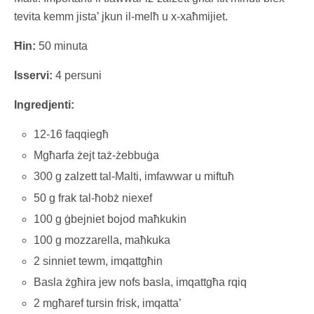
tevita kemm jista’ jkun il-melħ u x-xaħmijiet.
Ħin:
50 minuta
Isservi:
4 persuni
Ingredjenti:
12-16 faqqiegħ
Mgħarfa żejt taż-żebbuġa
300 g zalzett tal-Malti, imfawwar u miftuħ
50 g frak tal-ħobż niexef
100 g ġbejniet bojod maħkukin
100 g mozzarella, maħkuka
2 sinniet tewm, imqattgħin
Basla żgħira jew nofs basla, imqattgħa rqiq
2 mgħaref tursin frisk, imqatta’