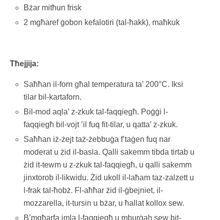
Bżar mitħun frisk
2 mgħaref ġobon kefalotiri (tal-ħakk), maħkuk
Tħejjija:
Saħħan il-forn għal temperatura ta’ 200°C. Iksi
tilar bil-kartaforn.
Bil-mod aqla’ z-zkuk tal-faqqiegħ. Poġġi l-
faqqiegħ bil-vojt ’il fuq fit-tilar, u qatta’ z-zkuk.
Saħħan iż-żejt taż-żebbuġa f’taġen fuq nar
moderat u żid il-basla. Qalli sakemm tibda tirtab u
żid it-tewm u z-zkuk tal-faqqiegħ, u qalli sakemm
jinxtorob il-likwidu. Żid ukoll il-laħam taz-zalzett u
l-frak tal-ħobż. Fl-aħħar żid il-ġbejniet, il-
mozzarella, it-tursin u bżar, u ħallat kollox sew.
B’mgħarfa imla l-faqqiegħ u mburġah sew bit-