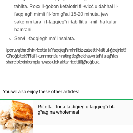
taħlita. Roxx il-ġobon kefalotiri fil-wiċċ u daħħal il-
faqqiegħ mimli fil-forn għal 15-20 minuta, jew
sakemm tara li l-faqqiegħ irtab ftit u l-mili ħa kulur
ħamrani.
Servi l-faqqiegħ ma’ insalata.
Ippruvajtha din ir-ricetta ta’ faqqiegħ mimli biz-zalzett Malti u l-ġbejniet?
Għoġbitek? Ħalli l-kummenti u r-rating tiegħek hawn taħt u agħfas
share biex inkomplu nwasslulek aktar ricetti li jgħoġbuk.
You will also enjoy these other articles:
Riċetta: Torta tat-tiġieġ u faqqiegħ bl-
għaġina wholemeal