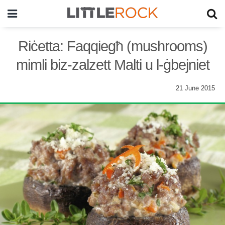
Riċetta: Faqqiegħ (mushrooms)
mimli biz-zalzett Malti u l-ġbejniet
21 June 2015