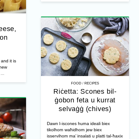
eese,
con
and it is
 new
...
/
FOOD
RECIPES
Riċetta: Scones bil-
ġobon feta u kurrat
selvaġġ (chives)
Dawn l-iscones huma ideali biex
tikolhom waħidhom jew biex
isservihom ma’ insalati u platti tal-ħaxix