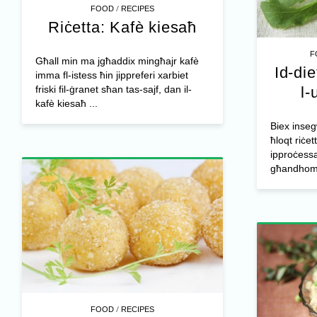
/
FOOD
RECIPES
Riċetta: Kafè kiesaħ
F
Għall min ma jgħaddix mingħajr kafè
Id-di
imma fl-istess ħin jippreferi xarbiet
friski fil-ġranet sħan tas-sajf, dan il-
l-
kafè kiesaħ ...
Biex inseg
ħloqt riċet
ipproċessa
għandhom i
/
FOOD
RECIPES