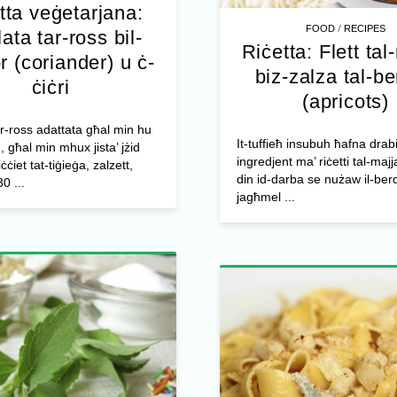
tta veġetarjana:
/
FOOD
RECIPES
lata tar-ross bil-
Riċetta: Flett tal
r (coriander) u ċ-
biz-zalza tal-b
ċiċri
(apricots)
ar-ross adattata għal min hu
It-tuffieħ insubuh ħafna drab
, għal min mhux jista’ jżid
ingredjent ma’ riċetti tal-maj
iet tat-tiġieġa, zalzett,
din id-darba se nużaw il-berq
0 ...
jagħmel ...