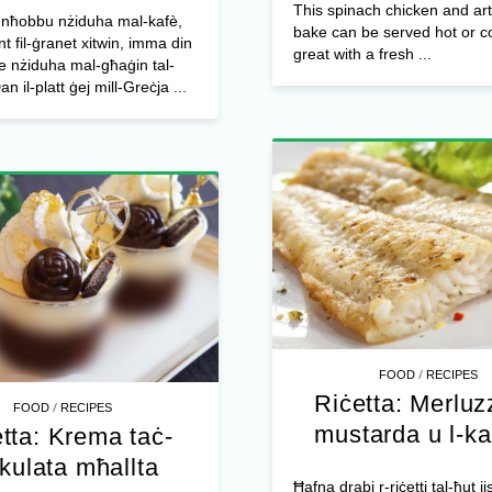
This spinach chicken and ar
 nħobbu nżiduha mal-kafè,
bake can be served hot or co
t fil-ġranet xitwin, imma din
great with a fresh ...
e nżiduha mal-għaġin tal-
an il-platt ġej mill-Greċja ...
/
FOOD
RECIPES
Riċetta: Merluzz
/
FOOD
RECIPES
mustarda u l-k
tta: Krema taċ-
kkulata mħallta
Ħafna drabi r-riċetti tal-ħut j