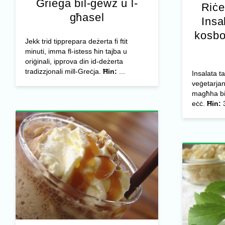
Griega bil-ġewż u l-
Riċe
għasel
Insa
kosbo
Jekk trid tipprepara deżerta fi ftit
minuti, imma fl-istess ħin tajba u
oriġinali, ipprova din id-deżerta
tradizzjonali mill-Greċja.
Ħin:
...
Insalata t
veġetarjan
magħha biċċ
eċċ.
Ħin:
3