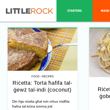
STARTERS
MAIN 
/
FOOD
RECIPES
Riċetta: Torta ħafifa tal-
Riċet
ġewż tal-indi (coconut)
ġobo
Din hija riċetta għal min mhux midħla
ħafna tal-kċina iomma jrid