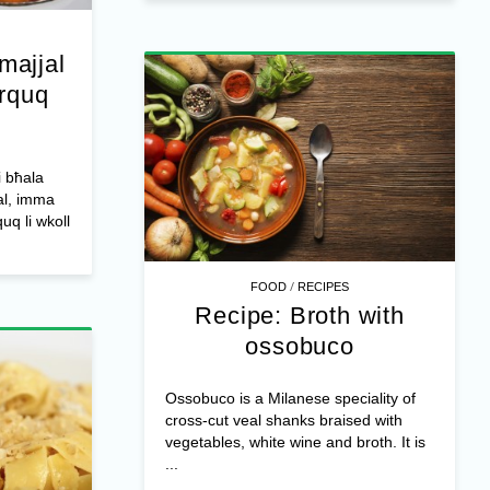
-majjal
erquq
i bħala
jal, imma
uq li wkoll
/
FOOD
RECIPES
Recipe: Broth with
ossobuco
Ossobuco is a Milanese speciality of
cross-cut veal shanks braised with
vegetables, white wine and broth. It is
...