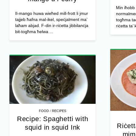
Min iħobb i
Il-mango huwa wieħed mill-frott li jmur
normalment
tajjeb ħafna mal-ikel, speċjalment ma’
togħma taċ
laħam abjad. F-din ir-riċetta jibbilanċja
riċetta ta’
bit-togħma ħelwa ...
/
FOOD
RECIPES
Recipe: Spaghetti with
Riċett
squid in squid Ink
miml