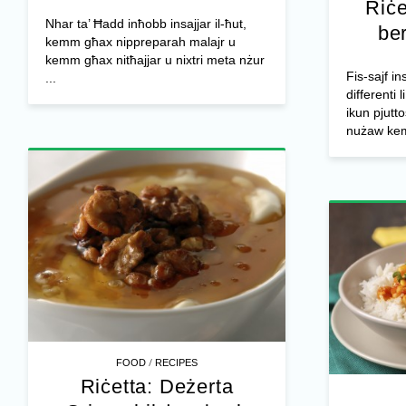
Riċe
Nhar ta’ Ħadd inħobb insajjar il-ħut,
ber
kemm għax nippreparah malajr u
kemm għax nitħajjar u nixtri meta nżur
Fis-sajf in
...
differenti 
ikun pjutto
nużaw kem
/
FOOD
RECIPES
Riċetta: Deżerta