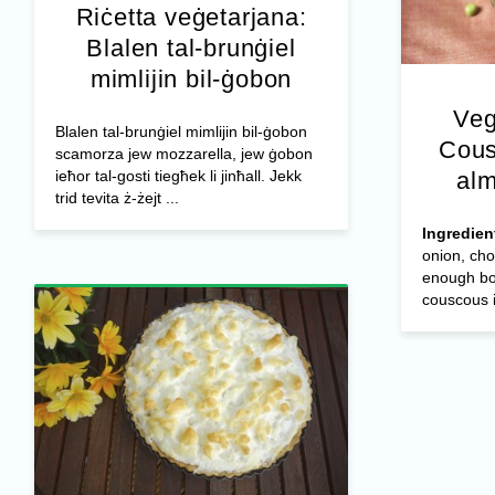
Riċetta veġetarjana:
Blalen tal-brunġiel
mimlijin bil-ġobon
Veg
Blalen tal-brunġiel mimlijin bil-ġobon
Cous
scamorza jew mozzarella, jew ġobon
ieħor tal-gosti tiegħek li jinħall. Jekk
alm
trid tevita ż-żejt ...
Ingredien
onion, ch
enough boi
couscous i