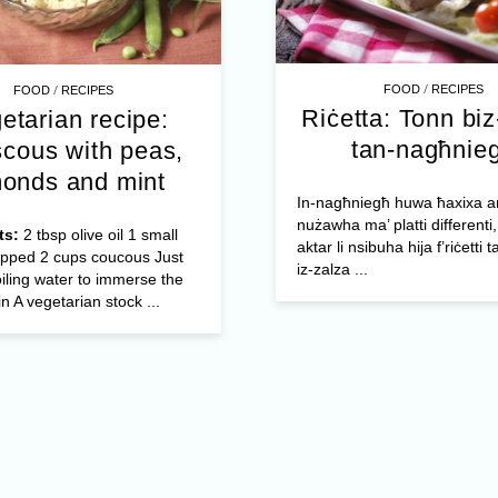
/
/
FOOD
RECIPES
FOOD
RECIPES
Riċetta: Tonn biz
etarian recipe:
tan-nagħnie
cous with peas,
onds and mint
In-nagħniegħ huwa ħaxixa ar
nużawha ma’ platti differenti
ts:
2 tbsp olive oil 1 small
aktar li nsibuha hija f’riċetti t
opped 2 cups coucous Just
iz-zalza ...
ling water to immerse the
n A vegetarian stock ...