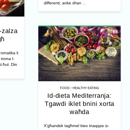
differenti; anke sħan ...
-zalza
għ
omatika li
, imma l-
al-ħut. Din
/
FOOD
HEALTHY EATING
Id-dieta Mediterranja:
Tgawdi iklet bnini xorta
waħda
X’għandek tagħmel biex tnaqqas iz-