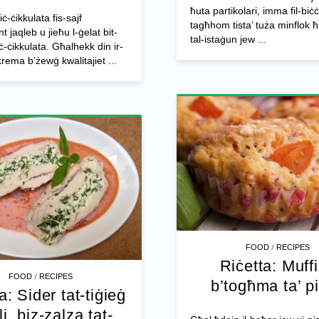
ħuta partikolari, imma fil-biċċ
ċ-ċikkulata fis-sajf
tagħhom tista’ tuża minflok ħu
 jaqleb u jieħu l-ġelat bit-
tal-istaġun jew ...
-ċikkulata. Għalhekk din ir-
 krema b’żewġ kwalitajiet ...
/
FOOD
RECIPES
Riċetta: Muff
/
FOOD
RECIPES
b’togħma ta’ p
a: Sider tat-tiġieġ
i, biz-zalza tat-