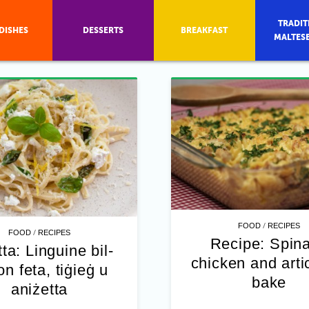
TRADIT
DISHES
DESSERTS
BREAKFAST
MALTES
/
FOOD
RECIPES
/
FOOD
RECIPES
Recipe: Spin
ta: Linguine bil-
chicken and art
n feta, tiġieġ u
bake
aniżetta