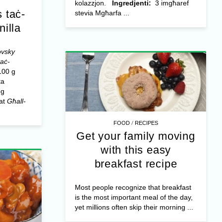
kolazzjon.
Ingredjenti:
3 imgħaref
 taċ-
stevia Mgħarfa ...
nilla
ovsky
aċ-
100 g
ta
 g
nat
Għall-
/
FOOD
RECIPES
Get your family moving
with this easy
breakfast recipe
Most people recognize that breakfast
is the most important meal of the day,
yet millions often skip their morning ...