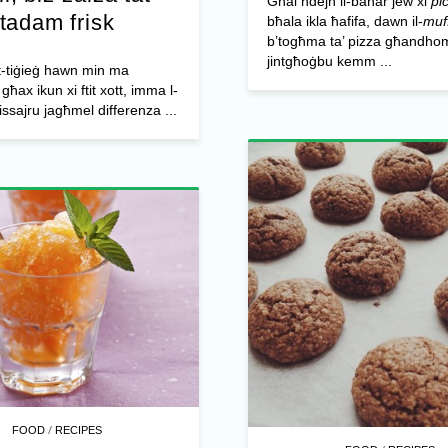
Għal ħdejn il-baħar jew xi
pi
tadam frisk
bħala ikla ħafifa, dawn il-
muf
b’togħma ta’ pizza għandho
jintgħoġbu kemm ...
at-tiġieġ hawn min ma
għax ikun xi ftit xott, imma l-
issajru jagħmel differenza ...
/
FOOD
RECIPES