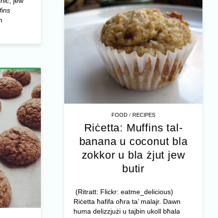
cnic
, jew
fins
m
/
FOOD
RECIPES
Riċetta: Muffins tal-
banana u coconut bla
zokkor u bla żjut jew
butir
(Ritratt: Flickr: eatme_delicious)
Riċetta ħafifa oħra ta’ malajr. Dawn
huma delizzjużi u tajbin ukoll bħala