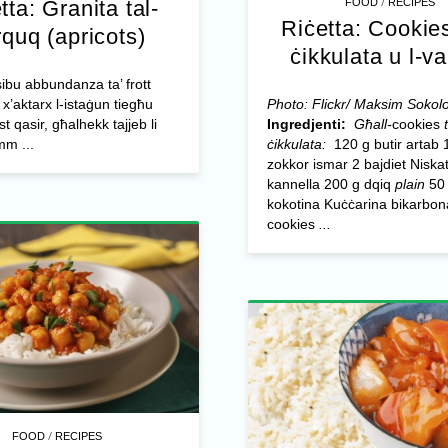
/
FOOD
RECIPES
tta: Granita tal-
Riċetta: Cookies
quq (apricots)
ċikkulata u l-va
sibu abbundanza ta’ frott
Photo: Flickr/ Maksim Sokol
li x’aktarx l-istaġun tiegħu
Ingredjenti:
Għall-
cookies
t
st qasir, għalhekk tajjeb li
ċikkulata:
120 g butir artab 
m ...
zokkor ismar 2 bajdiet Niska
kannella 200 g dqiq
plain
50
kokotina Kuċċarina bikarbo
cookies
...
/
FOOD
RECIPES