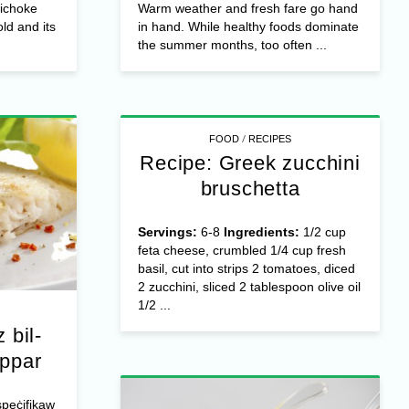
tichoke
Warm weather and fresh fare go hand
ld and its
in hand. While healthy foods dominate
the summer months, too often ...
/
FOOD
RECIPES
Recipe: Greek zucchini
bruschetta
Servings:
6-8
Ingredients:
1/2 cup
feta cheese, crumbled 1/4 cup fresh
basil, cut into strips 2 tomatoes, diced
2 zucchini, sliced 2 tablespoon olive oil
1/2 ...
 bil-
appar
ispeċifikaw