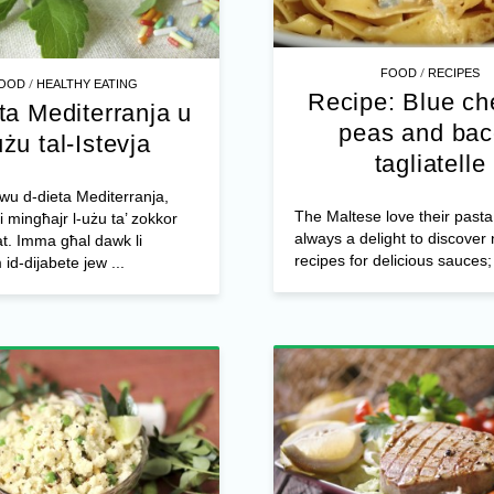
/
FOOD
RECIPES
/
OOD
HEALTHY EATING
Recipe: Blue ch
eta Mediterranja u
peas and ba
użu tal-Istevja
tagliatelle
wu d-dieta Mediterranja,
The Maltese love their pasta 
ti mingħajr l-użu ta’ zokkor
always a delight to discover
t. Imma għal dawk li
recipes for delicious sauces; 
d-dijabete jew ...