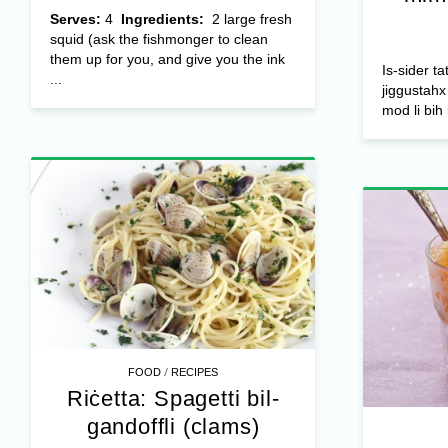
Serves:
4
Ingredients:
2 large fresh
squid (ask the fishmonger to clean
them up for you, and give you the ink
Is-sider t
...
jiggustahx 
mod li bih 
/
FOOD
RECIPES
Riċetta: Spagetti bil-
gandoffli (clams)