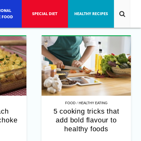
IONAL
SPECIAL DIET
HEALTHY RECIPES
E FOOD
/
FOOD
HEALTHY EATING
ach
5 cooking tricks that
ichoke
add bold flavour to
healthy foods