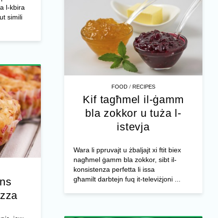
a l-kbira
t simili
/
FOOD
RECIPES
Kif tagħmel il-ġamm
bla zokkor u tuża l-
istevja
Wara li ppruvajt u żbaljajt xi ftit biex
nagħmel ġamm bla zokkor, sibt il-
konsistenza perfetta li issa
għamilt darbtejn fuq it-televiżjoni ...
ins
izza