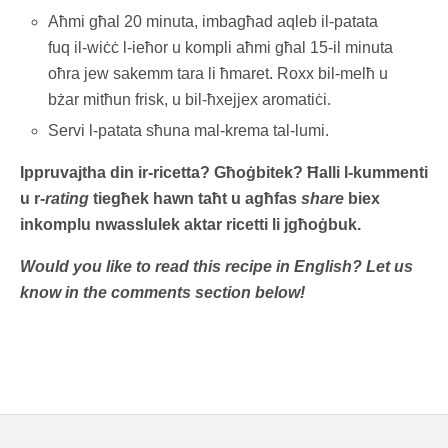
Aħmi għal 20 minuta, imbagħad aqleb il-patata
fuq il-wiċċ l-ieħor u kompli aħmi għal 15-il minuta
oħra jew sakemm tara li ħmaret. Roxx bil-melħ u
bżar mitħun frisk, u bil-ħxejjex aromatiċi.
Servi l-patata sħuna mal-krema tal-lumi.
Ippruvajtha din ir-ricetta? Għoġbitek? Ħalli l-kummenti
u r-
rating
tiegħek hawn taħt u agħfas
share
biex
inkomplu nwasslulek aktar ricetti li jgħoġbuk.
Would you like to read this recipe in English? Let us
know in the comments section below!