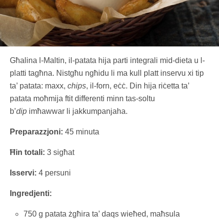
Għalina l-Maltin, il-patata hija parti integrali mid-dieta u l-
platti tagħna. Nistgħu ngħidu li ma kull platt inservu xi tip
ta’ patata: maxx,
chips
, il-forn, eċċ. Din hija riċetta ta’
patata moħmija ftit differenti minn tas-soltu
b’
dip
imħawwar li jakkumpanjaha.
Preparazzjoni:
45 minuta
Ħin totali:
3 sigħat
Isservi:
4 persuni
Ingredjenti:
750 g patata żgħira ta’ daqs wieħed, maħsula