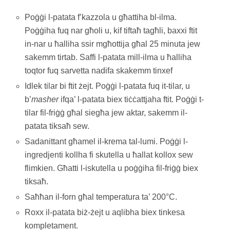
Poġġi l-patata f’kazzola u għattiha bl-ilma.
Poġġiha fuq nar għoli u, kif tiftaħ tagħli, baxxi ftit
in-nar u ħalliha ssir mgħottija għal 25 minuta jew
sakemm tirtab. Saffi l-patata mill-ilma u ħalliha
toqtor fuq sarvetta nadifa skakemm tinxef
Idlek tilar bi ftit żejt. Poġġi l-patata fuq it-tilar, u
b’
masher
ifqa’ l-patata biex tiċċattjaha ftit. Poġġi t-
tilar fil-friġġ għal siegħa jew aktar, sakemm il-
patata tiksaħ sew.
Sadanittant għamel il-krema tal-lumi. Poġġi l-
ingredjenti kollha fi skutella u ħallat kollox sew
flimkien. Għatti l-iskutella u poġġiha fil-friġġ biex
tiksaħ.
Saħħan il-forn għal temperatura ta’ 200°C.
Roxx il-patata biż-żejt u aqlibha biex tinkesa
kompletament.