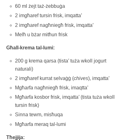
60 ml żejt taż-żebbuġa
2 imgħaref tursin frisk, imqatta’
2 imgħaref nagħniegħ frisk, imqatta’
Melħ u bżar mitħun frisk
Għall-krema tal-lumi:
200 g krema qarsa (tista’ tuża wkoll jogurt
naturali)
2 imgħaref kurrat selvaġġ (
chives
), imqatta’
Mgħarfa nagħniegħ frisk, imaqtta’
Mgħarfa kosbor frisk, imqatta’ (tista tuża wkoll
tursin frisk)
Sinna tewm, misħuqa
Mgħarfa meraq tal-lumi
Tħejjija: