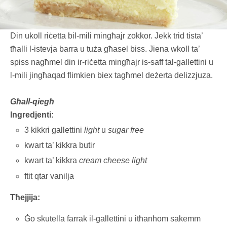
Din ukoll riċetta bil-mili mingħajr zokkor. Jekk trid tista’
tħalli l-istevja barra u tuża għasel biss. Jiena wkoll ta’
spiss nagħmel din ir-riċetta mingħajr is-saff tal-gallettini u
l-mili jingħaqad flimkien biex tagħmel deżerta delizzjuza.
Għall-qiegħ
Ingredjenti:
3 kikkri gallettini
light
u
sugar free
kwart ta’ kikkra butir
kwart ta’ kikkra
cream cheese light
ftit qtar vanilja
Tħejjija:
Ġo skutella farrak il-gallettini u itħanhom sakemm