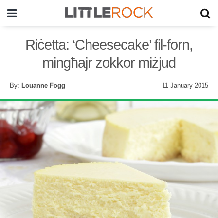
Riċetta: ‘Cheesecake’ fil-forn,
mingħajr zokkor miżjud
By:
Louanne Fogg
11 January 2015