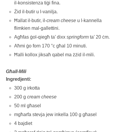
il-konsistenza tiġi fina.
Żid il-butir u l-vanilja.
Ħallat il-butir, il-
cream cheese
u l-kannella
flimkien mal-gallettini.
Agħfas ġol-qiegħ ta’ dixx
springform
ta’ 20 ċm.
Aħmi ġo forn 170 °c għal 10 minuti.
Ħalli kollox jiksaħ qabel ma żżid il-mili.
Għall-Mili
Ingredjenti:
300 g irkotta
200 g
cream cheese
50 ml għasel
mgħarfa stevja jew inkella 100 g għasel
4 bajdiet