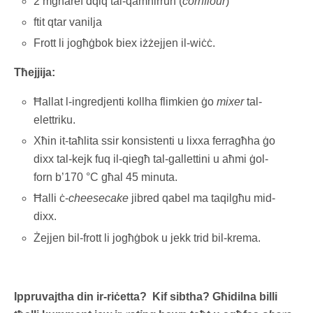
2 mgħaref dqiq tal-qamħirrun (
cornflour
)
ftit qtar vanilja
Frott li jogħġbok biex iżżejjen il-wiċċ.
Tħejjija:
Ħallat l-ingredjenti kollha flimkien ġo
mixer
tal-
elettriku.
Xħin it-taħlita ssir konsistenti u lixxa ferragħha ġo
dixx tal-kejk fuq il-qiegħ tal-gallettini u aħmi ġol-
forn b’170 °C għal 45 minuta.
Ħalli ċ-
cheesecake
jibred qabel ma taqilgħu mid-
dixx.
Żejjen bil-frott li jogħġbok u jekk trid bil-krema.
Ippruvajtha din ir-riċetta? Kif sibtha? Għidilna billi