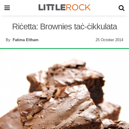
Riċetta: Brownies taċ-ċikkulata
By:
Fatima Eltham
25 October 2014