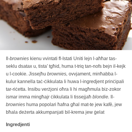
Il-
brownies
kienu vvintati fl-Istati Uniti lejn l-aħħar tas-
seklu dsatax u, tista’ tgħid, huma t-triq tan-nofs bejn il-kejk
u l-cookie. Jissejħu
brownies,
ovvjament, minħabba l-
kulur kannella taċ-ċikkulata li huwa l-ingredjent prinċipali
tar-riċetta. Insibu verżjoni oħra li hi magħmula biz-zokor
ismar imma mingħajr ċikkulata li tissejjaħ
blondie.
Il-
brownies
huma popolari ħafna għal mat-te jew kafè, jew
bħala deżerta akkumpanjati bil-krema jew ġelat
Ingredjenti