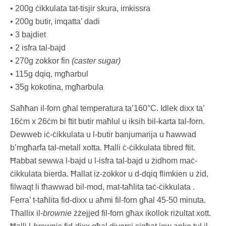
• 200g ċikkulata tat-tisjir skura, imkissra
• 200g butir, imqatta’ dadi
• 3 bajdiet
• 2 isfra tal-bajd
• 270g zokkor fin
(caster sugar)
• 115g dqiq, mgħarbul
• 35g kokotina, mgħarbula
Saħħan il-forn għal temperatura ta’160°C. Idlek dixx ta’
16ċm x 26ċm bi ftit butir maħlul u iksih bil-karta tal-forn.
Dewweb iċ-ċikkulata u l-butir banjumarija u ħawwad
b’mgħarfa tal-metall xotta. Ħalli ċ-ċikkulata tibred ftit.
Ħabbat sewwa l-bajd u l-isfra tal-bajd u żidhom maċ-
ċikkulata bierda. Ħallat iz-zokkor u d-dqiq flimkien u żid,
filwaqt li tħawwad bil-mod, mat-taħlita taċ-ċikkulata .
Ferra’ t-taħlita fid-dixx u aħmi fil-forn għal 45-50 minuta.
Tħallix il-
brownie
żżejjed fil-forn għax ikollok riżultat xott.