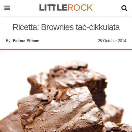
Riċetta: Brownies taċ-ċikkulata
By:
Fatima Eltham
25 October 2014