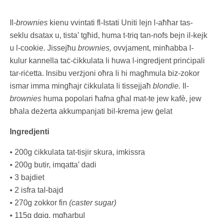
Il-
brownies
kienu vvintati fl-Istati Uniti lejn l-aħħar tas-
seklu dsatax u, tista’ tgħid, huma t-triq tan-nofs bejn il-kejk
u l-cookie. Jissejħu
brownies,
ovvjament, minħabba l-
kulur kannella taċ-ċikkulata li huwa l-ingredjent prinċipali
tar-riċetta. Insibu verżjoni oħra li hi magħmula biz-zokor
ismar imma mingħajr ċikkulata li tissejjaħ
blondie.
Il-
brownies
huma popolari ħafna għal mat-te jew kafè, jew
bħala deżerta akkumpanjati bil-krema jew ġelat
Ingredjenti
• 200g ċikkulata tat-tisjir skura, imkissra
• 200g butir, imqatta’ dadi
• 3 bajdiet
• 2 isfra tal-bajd
• 270g zokkor fin
(caster sugar)
• 115g dqiq, mgħarbul