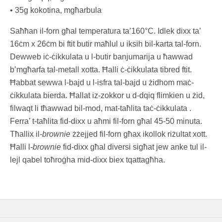
• 35g kokotina, mgħarbula
Saħħan il-forn għal temperatura ta’160°C. Idlek dixx ta’
16ċm x 26ċm bi ftit butir maħlul u iksih bil-karta tal-forn.
Dewweb iċ-ċikkulata u l-butir banjumarija u ħawwad
b’mgħarfa tal-metall xotta. Ħalli ċ-ċikkulata tibred ftit.
Ħabbat sewwa l-bajd u l-isfra tal-bajd u żidhom maċ-
ċikkulata bierda. Ħallat iz-zokkor u d-dqiq flimkien u żid,
filwaqt li tħawwad bil-mod, mat-taħlita taċ-ċikkulata .
Ferra’ t-taħlita fid-dixx u aħmi fil-forn għal 45-50 minuta.
Tħallix il-
brownie
żżejjed fil-forn għax ikollok riżultat xott.
Ħalli l-
brownie
fid-dixx għal diversi sigħat jew anke tul il-
lejl qabel toħroġha mid-dixx biex tqattagħha.