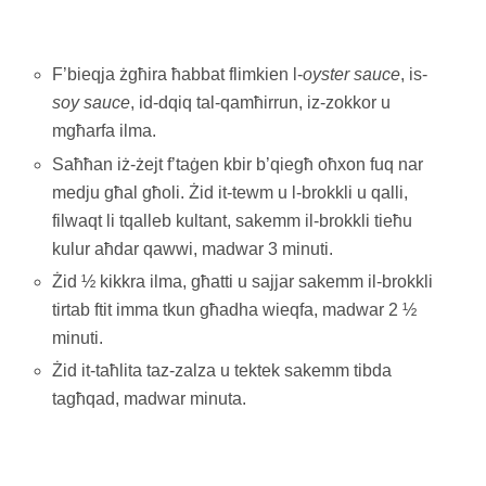
F’bieqja żgħira ħabbat flimkien l-
oyster sauce
, is-
soy sauce
, id-dqiq tal-qamħirrun, iz-zokkor u
mgħarfa ilma.
Saħħan iż-żejt f’taġen kbir b’qiegħ oħxon fuq nar
medju għal għoli. Żid it-tewm u l-brokkli u qalli,
filwaqt li tqalleb kultant, sakemm il-brokkli tieħu
kulur aħdar qawwi, madwar 3 minuti.
Żid ½ kikkra ilma, għatti u sajjar sakemm il-brokkli
tirtab ftit imma tkun għadha wieqfa, madwar 2 ½
minuti.
Żid it-taħlita taz-zalza u tektek sakemm tibda
tagħqad, madwar minuta.