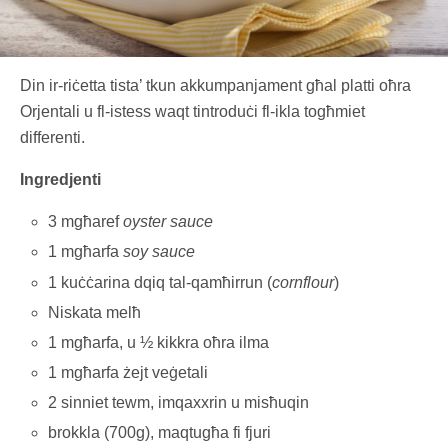
Din ir-riċetta tista’ tkun akkumpanjament għal platti oħra
Orjentali u fl-istess waqt tintroduċi fl-ikla togħmiet
differenti.
Ingredjenti
3 mgħaref
oyster sauce
1 mgħarfa
soy sauce
1 kuċċarina dqiq tal-qamħirrun (
cornflour
)
Niskata melħ
1 mgħarfa, u ½ kikkra oħra ilma
1 mgħarfa żejt veġetali
2 sinniet tewm, imqaxxrin u misħuqin
brokkla (700g), maqtugħa fi fjuri