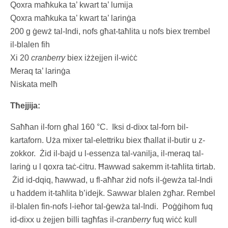
Qoxra maħkuka ta’ kwart ta’ lumija
Qoxra maħkuka ta’ kwart ta’ larinġa
200 g ġewż tal-Indi, nofs għat-taħlita u nofs biex trembel
il-blalen fih
Xi 20
cranberry
biex iżżejjen il-wiċċ
Meraq ta’ larinġa
Niskata melħ
Tħejjija:
Saħħan il-forn għal 160 °C. Iksi d-dixx tal-forn bil-
kartaforn. Uża mixer tal-elettriku biex tħallat il-butir u z-
zokkor. Żid il-bajd u l-essenza tal-vanilja, il-meraq tal-
larinġ u l qoxra taċ-ċitru. Ħawwad sakemm it-taħlita tirtab.
Żid id-dqiq, ħawwad, u fl-aħħar żid nofs il-ġewża tal-Indi
u ħaddem it-taħlita b’idejk. Sawwar blalen żgħar. Rembel
il-blalen fin-nofs l-ieħor tal-ġewża tal-Indi. Poġġihom fuq
id-dixx u żejjen billi tagħfas il-
cranberry
fuq wiċċ kull