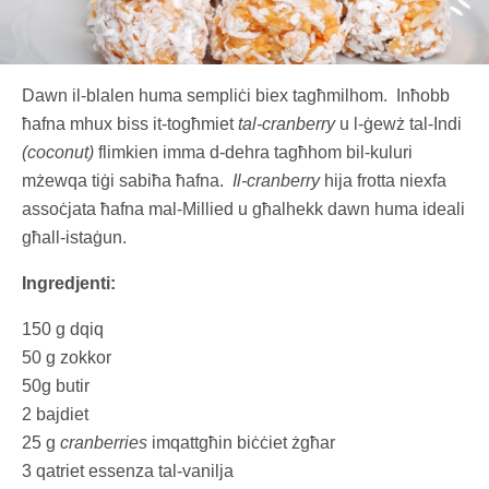
Dawn il-blalen huma sempliċi biex tagħmilhom. Inħobb
ħafna mhux biss it-togħmiet
tal-cranberry
u l-ġewż tal-Indi
(coconut)
flimkien imma d-dehra tagħhom bil-kuluri
mżewqa tiġi sabiħa ħafna.
Il-cranberry
hija frotta niexfa
assoċjata ħafna mal-Millied u għalhekk dawn huma ideali
għall-istaġun.
Ingredjenti:
150 g dqiq
50 g zokkor
50g butir
2 bajdiet
25 g
cranberries
imqattgħin biċċiet żgħar
3 qatriet essenza tal-vanilja