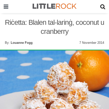
Riċetta: Blalen tal-larinġ, coconut u
cranberry
By:
Louanne Fogg
7 November 2014