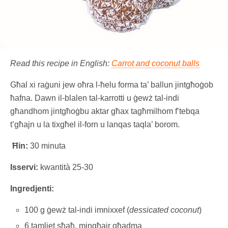
Read this recipe in English:
Carrot and coconut balls
Għal xi raġuni jew oħra l-ħelu forma ta’ ballun jintgħoġob
ħafna. Dawn il-blalen tal-karrotti u ġewż tal-indi
għandhom jintgħoġbu aktar għax tagħmilhom f’tebqa
t’għajn u la tixgħel il-forn u lanqas taqla’ borom.
Ħin:
30 minuta
Isservi:
kwantità 25-30
Ingredjenti:
100 g ġewż tal-indi imnixxef (
dessicated coconut
)
6 tamliet sħaħ, mingħajr għadma