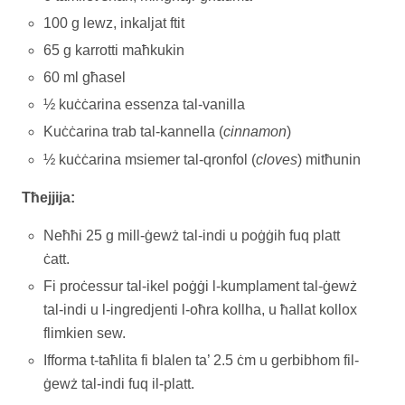
100 g lewz, inkaljat ftit
65 g karrotti maħkukin
60 ml għasel
½ kuċċarina essenza tal-vanilla
Kuċċarina trab tal-kannella (
cinnamon
)
½ kuċċarina msiemer tal-qronfol (
cloves
) mitħunin
Tħejjija:
Neħħi 25 g mill-ġewż tal-indi u poġġih fuq platt
ċatt.
Fi proċessur tal-ikel poġġi l-kumplament tal-ġewż
tal-indi u l-ingredjenti l-oħra kollha, u ħallat kollox
flimkien sew.
Ifforma t-taħlita fi blalen ta’ 2.5 ċm u gerbibhom fil-
ġewż tal-indi fuq il-platt.