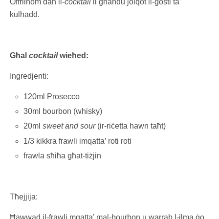
Offrilhom dan il-
cocktail
li għandu jolqot il-gosti ta’
kulħadd.
Għal
cocktail
wieħed:
Ingredjenti:
120ml Prosecco
30ml bourbon (whisky)
20ml
sweet and sour
(ir-riċetta hawn taħt)
1/3 kikkra frawli imqatta’ roti roti
frawla sħiħa għat-tiżjin
Tħejjija:
Ħawwad il-frawli mqatta’ mal-bourbon u warrab l-ilma ġo