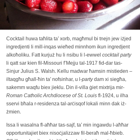
Cocktail huwa taħlita ta’ xorb, magħmul bi tnejn jew iżjed
ingredjenti li mill-inqas wieħed minnhom ikun ingredjent
alkoħoliku. Fatt kurjuż hu li nsibu li l-ewwel
cocktail party
li qatt sar kien fil-Missouri f’Mejju tal-1917 fid-dar tas-
Sinjur Julius S. Walsh. Kellu madwar ħamsin mistieden –
iltaqgħu għall-ħin ta’ nofsinhar, u l-
party
dam xi siegħa,
sakemm waqfu biex jieklu. Din il-villa ġiet mixtrija mir-
Roman Catholic Archdiocese of St. Louis
fl-1924, u ilha
sservi bħala r-residenza tal-arċisqof lokali minn dak iż-
żmien.
Issa li wasalna fl-aħħar tas-sajf, ta’ min ingawdu l-aħħar
opportunitajiet biex nisoċjalizzaw fil-beraħ mal-ħbieb.