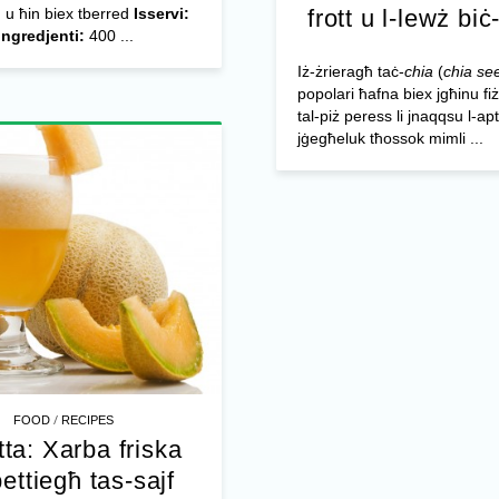
 u ħin biex tberred
Isservi:
frott u l-lewż biċ
Ingredjenti:
400 ...
Iż-żrieragħ taċ-
chia
(
chia se
popolari ħafna biex jgħinu f
tal-piż peress li jnaqqsu l-apt
jġegħeluk tħossok mimli ...
/
FOOD
RECIPES
tta: Xarba friska
bettiegħ tas-sajf