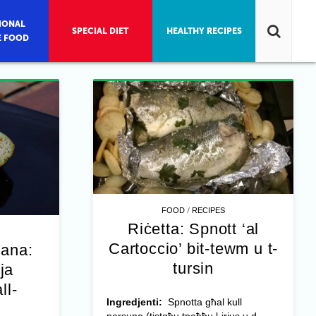
IONAL
SPECIAL DIET
HEALTHY RECIPES
E FOOD
/
FOOD
RECIPES
Riċetta: Spnott ‘al
Cartoccio’ bit-tewm u t-
jana:
tursin
ja
ll-
Ingredjenti:
Spnotta għal kull