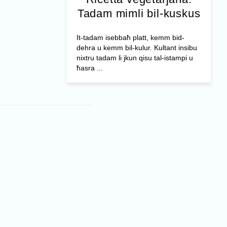
Tadam mimli bil-kuskus
It-tadam isebbaħ platt, kemm bid-
dehra u kemm bil-kulur. Kultant insibu
nixtru tadam li jkun qisu tal-istampi u
ħasra ...