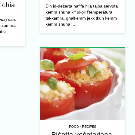
-‘chia’
Din id-deżerta ħafifa hija tajba servuta
kemm sħuna kif ukoll f’temperatura
tal-kamra, għalkemm jekk tkun kemm
eds
) saru
kemm sħuna ...
iż-żamma
it u
/
FOOD
RECIPES
Riċetta veġetarjana: