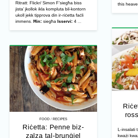
Ritratt: Flickr/ Simon F’siegħa biss
this heave
jista’ jkollok ikla kompluta bil-kontorn
ukoll jekk tipprova din ir-riċetta faċli
immens.
Ħin:
siegħa
Isservi:
4 ...
Riċet
ross
/
FOOD
RECIPES
Riċetta: Penne biz-
L-insalati
zalza tal-brunġiel
kważi kważi