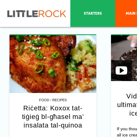
STARTERS
MAIN 
Vid
/
FOOD
RECIPES
ultim
Riċetta: Koxox tat-
ic
tiġieġ bl-għasel ma’
insalata tal-quinoa
If you tho
all ice cre