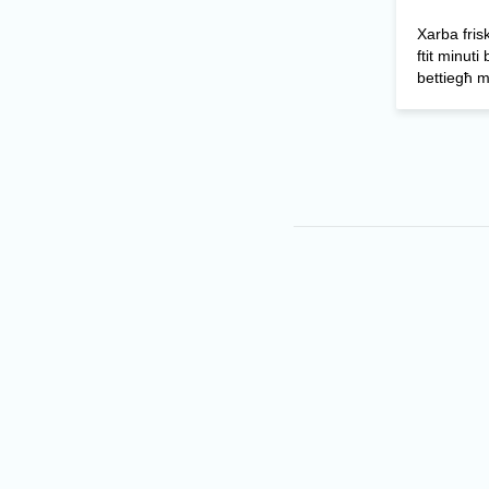
Xarba friska
ftit minuti
bettiegħ m