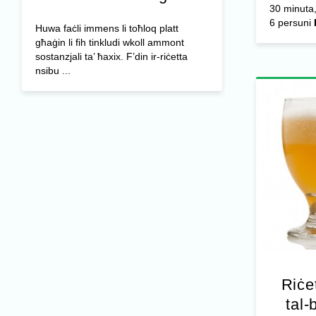
30 minuta,
6 persuni
Huwa faċli immens li toħloq platt
għaġin li fih tinkludi wkoll ammont
sostanzjali ta’ ħaxix. F’din ir-riċetta
nsibu ...
Riċe
tal-