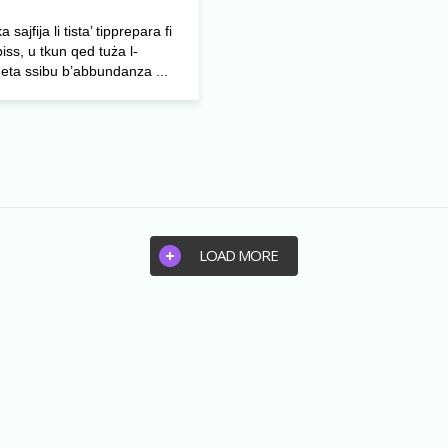
 sajfija li tista’ tipprepara fi
 biss, u tkun qed tuża l-
eta ssibu b’abbundanza ...
LOAD MORE