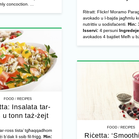
nly concoction. ...
Ritratt: Flickr/ Moramo Para
avokado u l-bajda jagħmlu k
nutrittiv u sodisfaċenti.
Ħin:
3
Isservi:
4 persuni
Ingredeje
avokados 4 bajdiet Melħ u bż
/
FOOD
RECIPES
ta: Insalata tar-
 u tonn taż-żejt
/
FOOD
RECIPES
 tar-ross tista’ tgħaqqadhom
Riċetta: ‘Smoothi
 b’dak li ssib fil-friġġ.
Ħin: