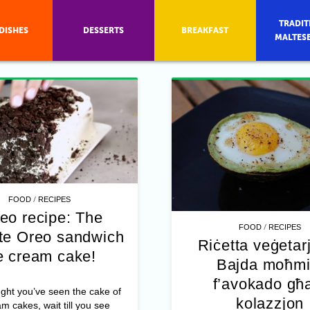
TRADIT
DISHES
DESSERTS
BREAKFAST
MALTES
/
FOOD
RECIPES
eo recipe: The
/
FOOD
RECIPES
ate Oreo sandwich
Riċetta veġetar
e cream cake!
Bajda moħmi
f’avokado għa
ught you’ve seen the cake of
kolazzjon
am cakes, wait till you see