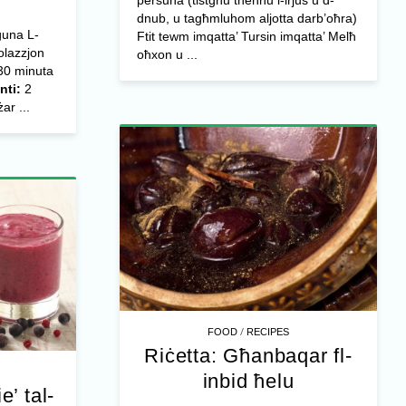
persuna (tistgħu tneħħu l-irjus u d-
dnub, u tagħmluhom aljotta darb’oħra)
guna L-
Ftit tewm imqatta’ Tursin imqatta’ Melħ
olazzjon
oħxon u ...
0 minuta
nti:
2
ar ...
/
FOOD
RECIPES
Riċetta: Għanbaqar fl-
inbid ħelu
e’ tal-