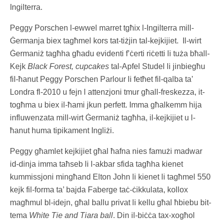
Ingilterra.
Peggy Porschen l-ewwel marret tgħix l-Ingilterra mill-
Ġermanja biex tagħmel kors tat-tiżjin tal-kejkijiet. Il-wirt
Ġermaniż tagħha għadu evidenti f’ċerti riċetti li tuża bħall-
Kejk
Black Forest,
cupcakes
tal-Apfel Studel li jinbiegħu
fil-ħanut Peggy Porschen Parlour li fetħet fil-qalba ta’
Londra fl-2010 u fejn l attenzjoni tmur għall-freskezza, it-
togħma u biex il-ħami jkun perfett. Imma għalkemm hija
influwenzata mill-wirt Ġermaniż tagħha, il-kejkijiet u l-
ħanut huma tipikament Ingliżi.
Peggy għamlet kejkijiet għal ħafna nies famużi madwar
id-dinja imma taħseb li l-akbar sfida tagħha kienet
kummissjoni mingħand Elton John li kienet li tagħmel 550
kejk fil-forma ta’ bajda Faberge taċ-ċikkulata, kollox
magħmul bl-idejn, għal ballu privat li kellu għal ħbiebu bit-
tema
White Tie and Tiara ball
. Din il-biċċa tax-xogħol