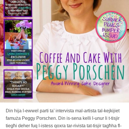
Din hija l-ewwel parti ta’ intervista mal-artista tal-kejkijiet
famuża Peggy Porschen. Din is-sena kelli l-unur li t-tisjir
tiegħi deher fuq l-istess qoxra tar-rivista tat-tisjir tagħha fl-