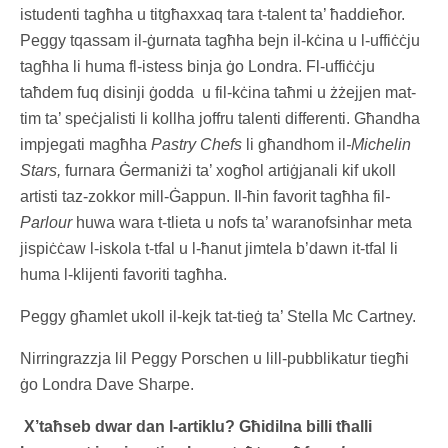
istudenti tagħha u titgħaxxaq tara t-talent ta’ ħaddieħor.
Peggy tqassam il-ġurnata tagħha bejn il-kċina u l-uffiċċju
tagħha li huma fl-istess binja ġo Londra. Fl-uffiċċju
taħdem fuq disinji ġodda u fil-kċina taħmi u żżejjen mat-
tim ta’ speċjalisti li kollha joffru talenti differenti. Għandha
impjegati magħha
Pastry Chefs
li għandhom il
-Michelin
Stars,
furnara Ġermaniżi ta’ xogħol artiġjanali kif ukoll
artisti taz-zokkor mill-Ġappun. Il-ħin favorit tagħha fil
-
Parlour
huwa wara t-tlieta u nofs ta’ waranofsinhar meta
jispiċċaw l-iskola t-tfal u l-ħanut jimtela b’dawn it-tfal li
huma l-klijenti favoriti tagħha.
Peggy għamlet ukoll il-kejk tat-tieġ ta’ Stella Mc Cartney.
Nirringrazzja lil Peggy Porschen u lill-pubblikatur tiegħi
ġo Londra Dave Sharpe.
X’taħseb
dwar
dan l-artiklu? Għidilna billi tħalli