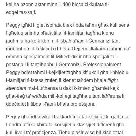
kellha bżonn aktar minn 1,400 biċċa ċikkulata fl-
eqqel tas-sajf.
Peggy tgħid li ġiet ispirata biex tibda taħmi għax kull sena
f’għeluq sninha bħala tifla, il-familjari tagħha kienu
jagħmlulha kejk kbir mill-isbaħ għax il-Ġermaniżi tant
iħobbuhom il-kejkijiet u l-ħelu. Dejjem tiftakarha taħmi ma’
ommha speċjalment fil-Milied: dik ir-riħa speċjali tal-
pastarjali li tant iħobbu l-Ġermaniżi. Professjonalment
Peggy bdiet taħmi l-kejkijiet tagħha kif ukoll għall-ħbieb u
l-familjari fl-istess żmien li kienet taħdem bħala
flight
attendant
mal-Lufthansa u dak iż-żmien għamlet kejk
għat-tieġ ta’ waħda mill-kollegi tagħha u tant faħħruha li
ddeċidiet li tibda l-ħami bħala professjoni.
Peggy għandha wkoll l-akkademja tal-kejkijiet fil-qalba ta’
Londra b’firxa kbira ta’ korsijiet u klassijiet differenti għal
kull livell ta’ profiċjenza. Tieħu pjaċir wisq bil-kisbiet tal-