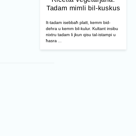
Tadam mimli bil-kuskus
It-tadam isebbaħ platt, kemm bid-
dehra u kemm bil-kulur. Kultant insibu
nixtru tadam li jkun qisu tal-istampi u
ħasra ...