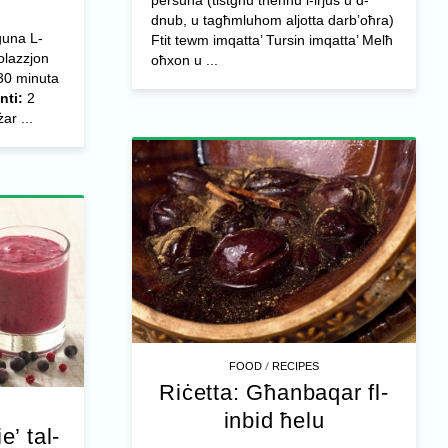
persuna (tistgħu tneħħu l-irjus u d-
dnub, u tagħmluhom aljotta darb’oħra)
guna L-
Ftit tewm imqatta’ Tursin imqatta’ Melħ
olazzjon
oħxon u ...
0 minuta
nti:
2
ar ...
/
FOOD
RECIPES
Riċetta: Għanbaqar fl-
inbid ħelu
e’ tal-