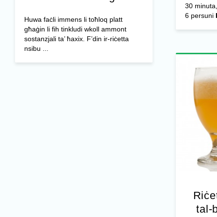
30 minuta,
6 persuni
Huwa faċli immens li toħloq platt
għaġin li fih tinkludi wkoll ammont
sostanzjali ta’ ħaxix. F’din ir-riċetta
nsibu ...
Riċe
tal-