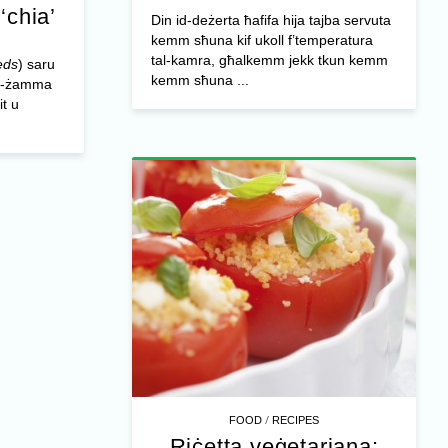
-‘chia’
Din id-deżerta ħafifa hija tajba servuta
kemm sħuna kif ukoll f’temperatura
tal-kamra, għalkemm jekk tkun kemm
eds
) saru
kemm sħuna ...
iż-żamma
it u
/
FOOD
RECIPES
Riċetta veġetarjana: