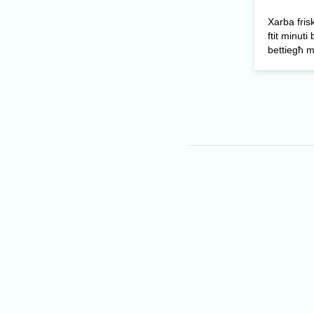
Xarba friska
ftit minuti
bettiegħ m