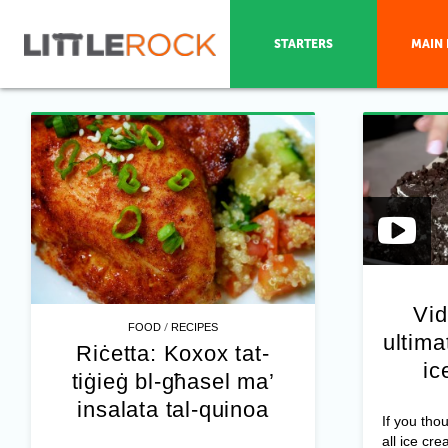
STARTERS
MAIN 
Vid
/
FOOD
RECIPES
ultim
Riċetta: Koxox tat-
ic
tiġieġ bl-għasel ma’
insalata tal-quinoa
If you tho
all ice cre