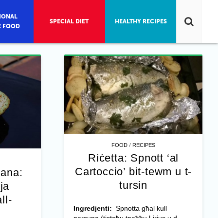
IONAL
SPECIAL DIET
HEALTHY RECIPES
E FOOD
/
FOOD
RECIPES
Riċetta: Spnott ‘al
Cartoccio’ bit-tewm u t-
jana:
tursin
ja
ll-
Ingredjenti:
Spnotta għal kull