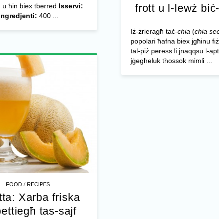
 u ħin biex tberred
Isservi:
frott u l-lewż biċ
Ingredjenti:
400 ...
Iż-żrieragħ taċ-
chia
(
chia se
popolari ħafna biex jgħinu f
tal-piż peress li jnaqqsu l-apt
jġegħeluk tħossok mimli ...
/
FOOD
RECIPES
tta: Xarba friska
bettiegħ tas-sajf