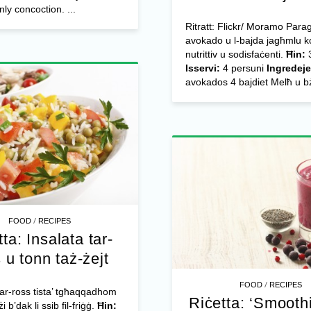
nly concoction. ...
Ritratt: Flickr/ Moramo Para
avokado u l-bajda jagħmlu k
nutrittiv u sodisfaċenti.
Ħin:
3
Isservi:
4 persuni
Ingredeje
avokados 4 bajdiet Melħ u bż
/
FOOD
RECIPES
ta: Insalata tar-
 u tonn taż-żejt
/
FOOD
RECIPES
 tar-ross tista’ tgħaqqadhom
Riċetta: ‘Smoothi
 b’dak li ssib fil-friġġ.
Ħin: