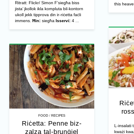
Ritratt: Flickr/ Simon F’siegħa biss
this heave
jista’ jkollok ikla kompluta bil-kontorn
ukoll jekk tipprova din ir-riċetta faċli
immens.
Ħin:
siegħa
Isservi:
4 ...
Riċet
ross
/
FOOD
RECIPES
Riċetta: Penne biz-
L-insalati
zalza tal-brunġiel
kważi kważi