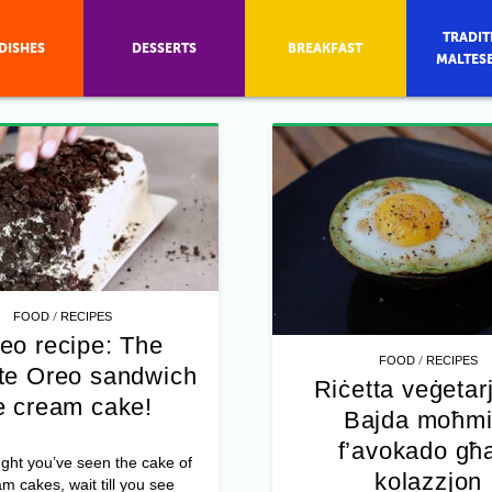
TRADIT
DISHES
DESSERTS
BREAKFAST
MALTES
/
FOOD
RECIPES
eo recipe: The
/
FOOD
RECIPES
ate Oreo sandwich
Riċetta veġetar
e cream cake!
Bajda moħmi
f’avokado għa
ught you’ve seen the cake of
kolazzjon
am cakes, wait till you see