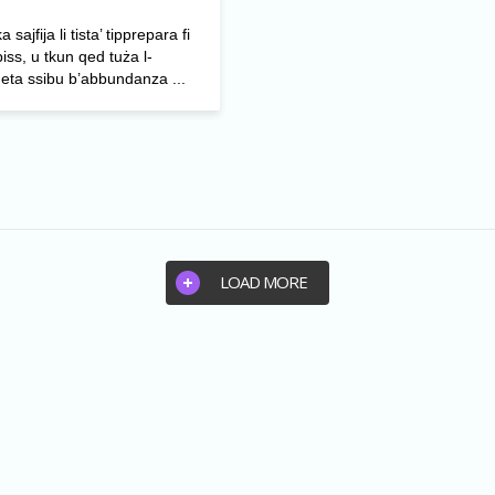
 sajfija li tista’ tipprepara fi
 biss, u tkun qed tuża l-
eta ssibu b’abbundanza ...
LOAD MORE