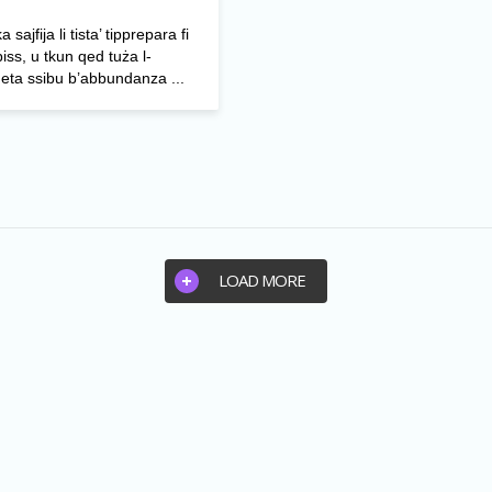
 sajfija li tista’ tipprepara fi
 biss, u tkun qed tuża l-
eta ssibu b’abbundanza ...
LOAD MORE