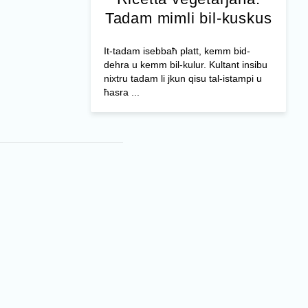
Tadam mimli bil-kuskus
It-tadam isebbaħ platt, kemm bid-
dehra u kemm bil-kulur. Kultant insibu
nixtru tadam li jkun qisu tal-istampi u
ħasra ...