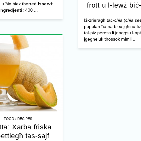
 u ħin biex tberred
Isservi:
frott u l-lewż biċ
Ingredjenti:
400 ...
Iż-żrieragħ taċ-
chia
(
chia se
popolari ħafna biex jgħinu f
tal-piż peress li jnaqqsu l-apt
jġegħeluk tħossok mimli ...
/
FOOD
RECIPES
tta: Xarba friska
bettiegħ tas-sajf