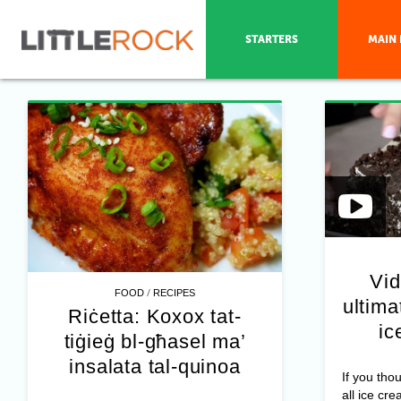
STARTERS
MAIN 
Vid
/
FOOD
RECIPES
ultim
Riċetta: Koxox tat-
ic
tiġieġ bl-għasel ma’
insalata tal-quinoa
If you tho
all ice cre