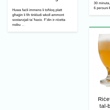
30 minuta,
6 persuni
Huwa faċli immens li toħloq platt
għaġin li fih tinkludi wkoll ammont
sostanzjali ta’ ħaxix. F’din ir-riċetta
nsibu ...
Riċe
tal-