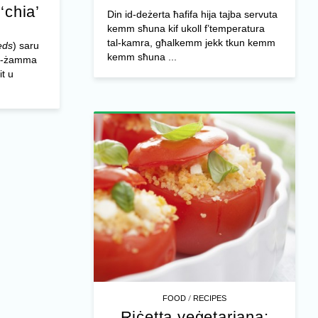
-‘chia’
Din id-deżerta ħafifa hija tajba servuta
kemm sħuna kif ukoll f’temperatura
tal-kamra, għalkemm jekk tkun kemm
eds
) saru
kemm sħuna ...
iż-żamma
it u
/
FOOD
RECIPES
Riċetta veġetarjana: