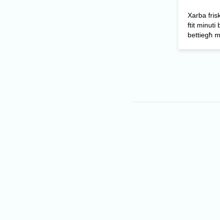
Xarba friska
ftit minuti
bettiegħ m