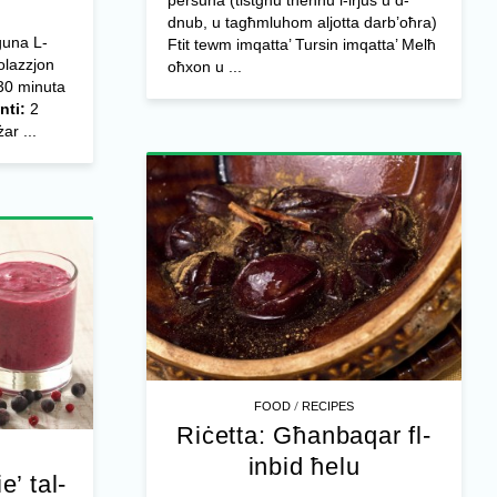
persuna (tistgħu tneħħu l-irjus u d-
dnub, u tagħmluhom aljotta darb’oħra)
guna L-
Ftit tewm imqatta’ Tursin imqatta’ Melħ
olazzjon
oħxon u ...
0 minuta
nti:
2
ar ...
/
FOOD
RECIPES
Riċetta: Għanbaqar fl-
inbid ħelu
e’ tal-