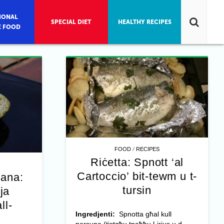
IONAL
SPECIAL DIET
HEALTHY RECIPES
E FOOD
/
FOOD
RECIPES
Riċetta: Spnott ‘al
Cartoccio’ bit-tewm u t-
jana:
tursin
ja
ll-
Ingredjenti:
Spnotta għal kull