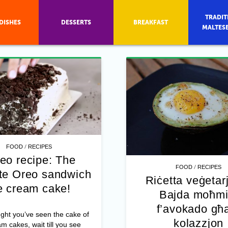
TRADIT
DISHES
DESSERTS
BREAKFAST
MALTES
/
FOOD
RECIPES
eo recipe: The
/
FOOD
RECIPES
ate Oreo sandwich
Riċetta veġetar
e cream cake!
Bajda moħmi
f’avokado għa
ught you’ve seen the cake of
kolazzjon
am cakes, wait till you see