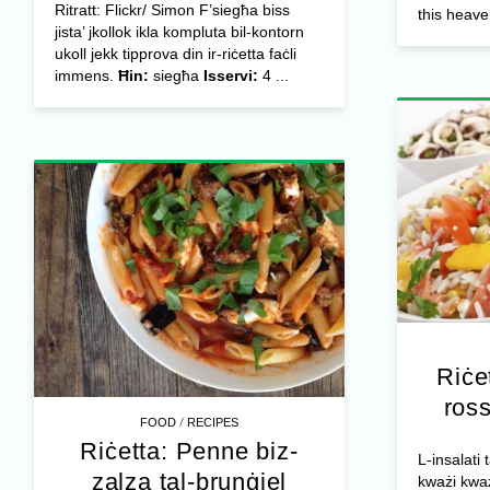
Ritratt: Flickr/ Simon F’siegħa biss
this heave
jista’ jkollok ikla kompluta bil-kontorn
ukoll jekk tipprova din ir-riċetta faċli
immens.
Ħin:
siegħa
Isservi:
4 ...
Riċet
ross
/
FOOD
RECIPES
Riċetta: Penne biz-
L-insalati
zalza tal-brunġiel
kważi kważi