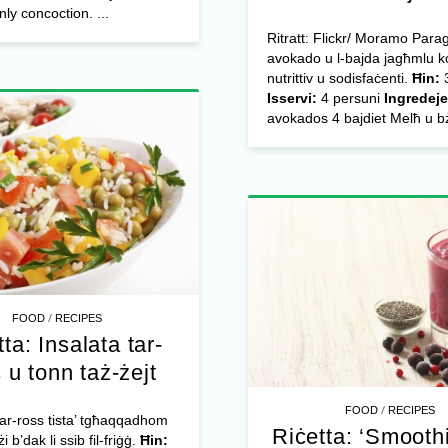
nly concoction. ...
Ritratt: Flickr/ Moramo Para
avokado u l-bajda jagħmlu k
nutrittiv u sodisfaċenti.
Ħin:
3
Isservi:
4 persuni
Ingredeje
avokados 4 bajdiet Melħ u bż
/
FOOD
RECIPES
ta: Insalata tar-
 u tonn taż-żejt
/
FOOD
RECIPES
 tar-ross tista’ tgħaqqadhom
Riċetta: ‘Smoothi
 b’dak li ssib fil-friġġ.
Ħin: