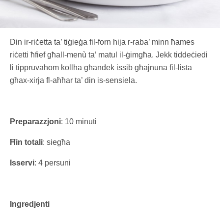
Din ir-riċetta ta’ tiġieġa fil-forn hija r-raba’ minn ħames
riċetti ħfief għall-menù ta’ matul il-ġimgħa. Jekk tiddeċiedi
li tippruvahom kollha għandek issib għajnuna fil-lista
għax-xirja fl-aħħar ta’ din is-sensiela.
Preparazzjoni
: 10 minuti
Ħin totali
: siegħa
Isservi
: 4 persuni
Ingredjenti