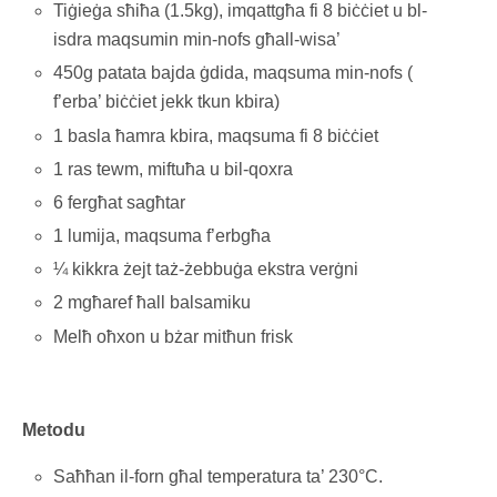
Tiġieġa sħiħa (1.5kg), imqattgħa fi 8 biċċiet u bl-
isdra maqsumin min-nofs għall-wisa’
450g patata bajda ġdida, maqsuma min-nofs (
f’erba’ biċċiet jekk tkun kbira)
1 basla ħamra kbira, maqsuma fi 8 biċċiet
1 ras tewm, miftuħa u bil-qoxra
6 fergħat sagħtar
1 lumija, maqsuma f’erbgħa
¼ kikkra żejt taż-żebbuġa ekstra verġni
2 mgħaref ħall balsamiku
Melħ oħxon u bżar mitħun frisk
Metodu
Saħħan il-forn għal temperatura ta’ 230°C.