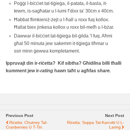
Poġġi l-biċċiet tat-tiġieġa, il-patata, il-basla, it-
tewm, is-sagħatar u l-lumi f’dixx ta’ 30ċm x 40ċm.
Ħabbat flimkieniż-żejt u l-ħall u roxx fuq kollox.
Ħallat biex jinkesa kollox u roxx bil-melħ u l-bżar.
Dawwar il-biċċiet tat-tiġieġa bil-ġilda ’l fuq. Aħmi
għal 50 minuta jew sakemm it-tiġieġa tiħmar u
ssir minn ġewwa kompletament.
Ippruvajt din ir-riċetta? Kif sibtha? Għidilna billi tħalli
kumment jew ir-
rating
hawn taħt u agħfas
share.
Previous Post
Next Post
Riċetta: Chutney Tal-
Riċetta: Soppa Tal-Karrotti U L-
Cranberries U T-Tin
Larinġ