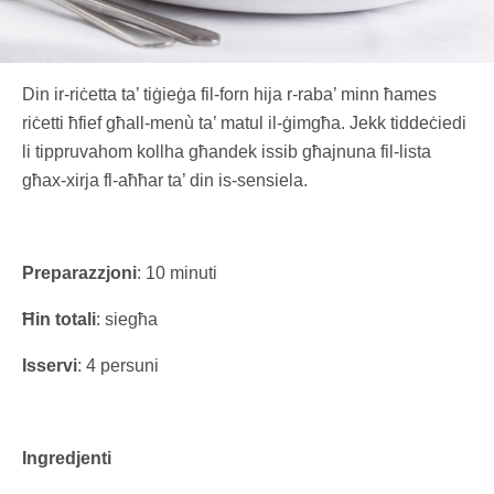
Din ir-riċetta ta’ tiġieġa fil-forn hija r-raba’ minn ħames
riċetti ħfief għall-menù ta’ matul il-ġimgħa. Jekk tiddeċiedi
li tippruvahom kollha għandek issib għajnuna fil-lista
għax-xirja fl-aħħar ta’ din is-sensiela.
Preparazzjoni
: 10 minuti
Ħin totali
: siegħa
Isservi
: 4 persuni
Ingredjenti