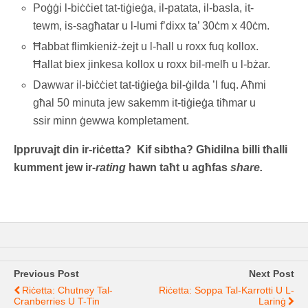
Poġġi l-biċċiet tat-tiġieġa, il-patata, il-basla, it-
tewm, is-sagħatar u l-lumi f’dixx ta’ 30ċm x 40ċm.
Ħabbat flimkieniż-żejt u l-ħall u roxx fuq kollox.
Ħallat biex jinkesa kollox u roxx bil-melħ u l-bżar.
Dawwar il-biċċiet tat-tiġieġa bil-ġilda ’l fuq. Aħmi
għal 50 minuta jew sakemm it-tiġieġa tiħmar u
ssir minn ġewwa kompletament.
Ippruvajt din ir-riċetta? Kif sibtha? Għidilna billi tħalli
kumment jew ir-
rating
hawn taħt u agħfas
share.
Previous Post
Next Post
Riċetta: Chutney Tal-
Riċetta: Soppa Tal-Karrotti U L-
Cranberries U T-Tin
Larinġ