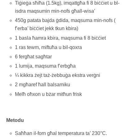
Tiġieġa sħiħa (1.5kg), imqattgħa fi 8 biċċiet u bl-
isdra maqsumin min-nofs għall-wisa’
450g patata bajda ġdida, maqsuma min-nofs (
f’erba’ biċċiet jekk tkun kbira)
1 basla ħamra kbira, maqsuma fi 8 biċċiet
1 ras tewm, miftuħa u bil-qoxra
6 fergħat sagħtar
1 lumija, maqsuma f’erbgħa
¼ kikkra żejt taż-żebbuġa ekstra verġni
2 mgħaref ħall balsamiku
Melħ oħxon u bżar mitħun frisk
Metodu
Saħħan il-forn għal temperatura ta’ 230°C.