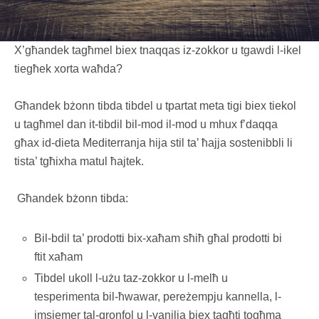
X’għandek tagħmel biex tnaqqas iz-zokkor u tgawdi l-ikel
tiegħek xorta waħda?
Għandek bżonn tibda tibdel u tpartat meta tigi biex tiekol
u tagħmel dan it-tibdil bil-mod il-mod u mhux f’daqqa
għax id-dieta Mediterranja hija stil ta’ ħajja sostenibbli li
tista’ tgħixha matul ħajtek.
Għandek bżonn tibda:
Bil-bdil ta’ prodotti bix-xaħam sħiħ għal prodotti bi
ftit xaħam
Tibdel ukoll l-użu taz-zokkor u l-melħ u
tesperimenta bil-ħwawar, pereżempju kannella, l-
imsiemer tal-qronfol u l-vanilja biex tagħti togħma