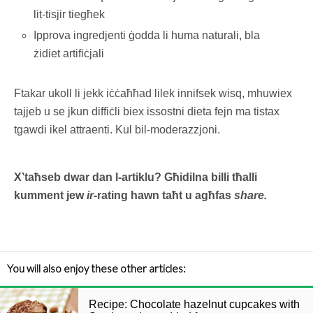
lit-tisjir tiegħek
Ipprova ingredjenti ġodda li huma naturali, bla
żidiet artifiċjali
Ftakar ukoll li jekk iċċaħħad lilek innifsek wisq, mhuwiex
tajjeb u se jkun diffiċli biex issostni dieta fejn ma tistax
tgawdi ikel attraenti. Kul bil-moderazzjoni.
X’taħseb
dwar
dan l-artiklu? Għidilna billi tħalli
kumment jew
ir-
rating
hawn taħt u agħfas
share.
You will also enjoy these other articles:
Recipe: Chocolate hazelnut cupcakes with