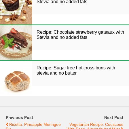
Stevia and no added fats
Recipe: Chocolate strawberry gateaux with
Stevia and no added fats
Recipe: Sugar free hot cross buns with
stevia and no butter
Previous Post
Next Post
Riċetta: Pineapple Meringue
Vegetarian Recipe: Couscous
Pie
With Peas, Almonds And Mint